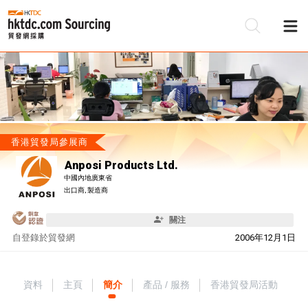
香港貿發局參展商
Anposi Products Ltd.
中國內地廣東省
出口商, 製造商
關注
自
登錄於貿發網
2006年12月1日
資料
主頁
簡介
產品 / 服務
香港貿發局活動