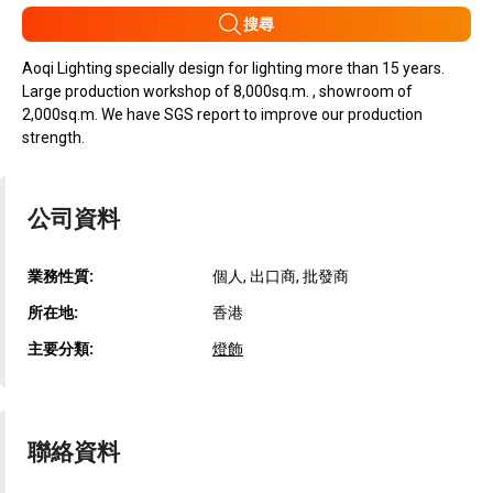
搜尋
Aoqi Lighting specially design for lighting more than 15 years.
Large production workshop of 8,000sq.m. , showroom of
2,000sq.m. We have SGS report to improve our production
strength.
公司資料
業務性質:
個人, 出口商, 批發商
所在地:
香港
主要分類:
燈飾
聯絡資料