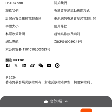
HKTDC.com
關於我們
聯絡我們
香港貿發局流動應用程式
訂閱商貿全接觸電郵通訊
更新您的香港貿發局電郵訂閱
字體大小
使用條款
私隱政策聲明
超連結條款及細則
網站導航
京ICP备09059244号
京公网安备 11010102003523号
關注 HKTDC
© 2026
香港貿易發展局版權所有，對違反版權者保留一切追索權利 。
查詢籃