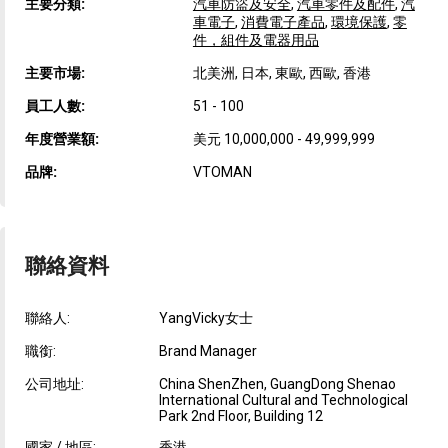
主要分類:
汽車防盜及安全
,
汽車零件及配件
,
汽
車電子
,
消費電子產品
,
環境保護
,
零
件，組件及電器用品
主要市場:
北美洲, 日本, 東歐, 西歐, 香港
員工人數:
51 - 100
年度營業額:
美元 10,000,000 - 49,999,999
品牌:
VTOMAN
聯絡資料
聯絡人:
YangVicky女士
職銜:
Brand Manager
公司地址:
China ShenZhen, GuangDong Shenao
International Cultural and Technological
Park 2nd Floor, Building 12
國家 / 地區:
香港