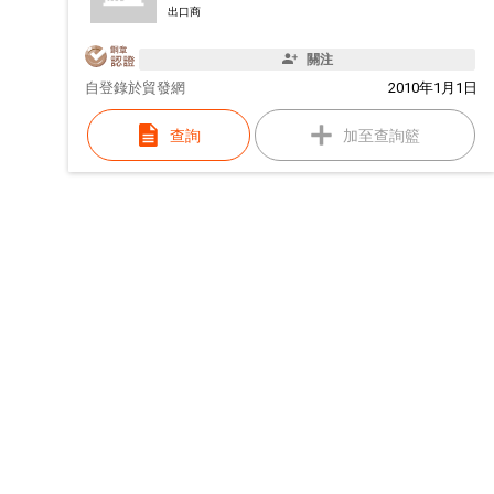
出口商
關注
自
登錄於貿發網
2010年1月1日
查詢
加至查詢籃