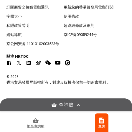
訂閱商貿全接觸電郵通訊
更新您的香港貿發局電郵訂閱
字體大小
使用條款
私隱政策聲明
超連結條款及細則
網站導航
京ICP备09059244号
京公网安备 11010102003523号
關注 HKTDC
© 2026
香港貿易發展局版權所有，對違反版權者保留一切追索權利 。
查詢籃
加至查詢籃
查詢