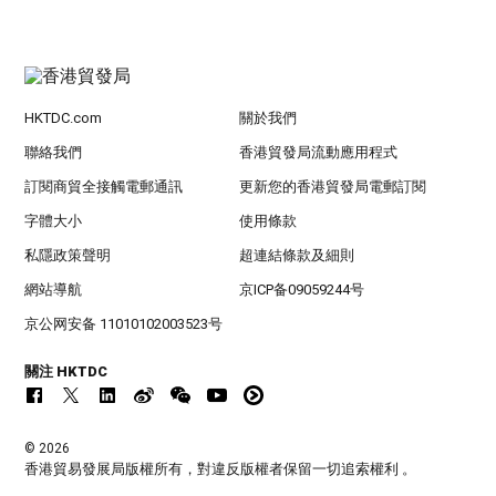
HKTDC.com
關於我們
聯絡我們
香港貿發局流動應用程式
訂閱商貿全接觸電郵通訊
更新您的香港貿發局電郵訂閱
字體大小
使用條款
私隱政策聲明
超連結條款及細則
網站導航
京ICP备09059244号
京公网安备 11010102003523号
關注 HKTDC
© 2026
香港貿易發展局版權所有，對違反版權者保留一切追索權利 。