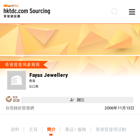
香港貿發局參展商
Fayas Jewellery
香港
出口商
關注
自
登錄於貿發網
2006年11月13日
資料
主頁
簡介
產品 / 服務
香港貿發局活動