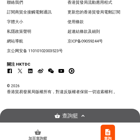
聯絡我們
香港貿發局流動應用程式
訂閱商貿全接觸電郵通訊
更新您的香港貿發局電郵訂閱
字體大小
使用條款
私隱政策聲明
超連結條款及細則
網站導航
京ICP备09059244号
京公网安备 11010102003523号
關注 HKTDC
© 2026
香港貿易發展局版權所有，對違反版權者保留一切追索權利 。
查詢籃
加至查詢籃
查詢