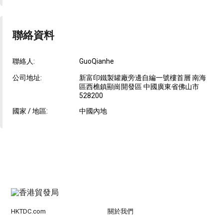
聯絡資料
聯絡人:
GuoQianhe
公司地址:
新富印鐵製罐廠旁邊自編一號樓首層 南海
區西樵鎮顯崗開發區 中國廣東省佛山市
528200
國家 / 地區:
中國內地
HKTDC.com
關於我們