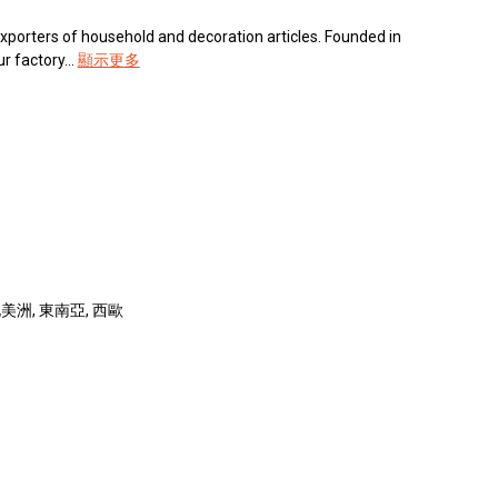
xporters of household and decoration articles. Founded in
 factory...
顯示更多
美洲, 東南亞, 西歐