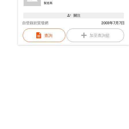
製造商
關注
自
登錄於貿發網
2003年7月7日
查詢
加至查詢籃