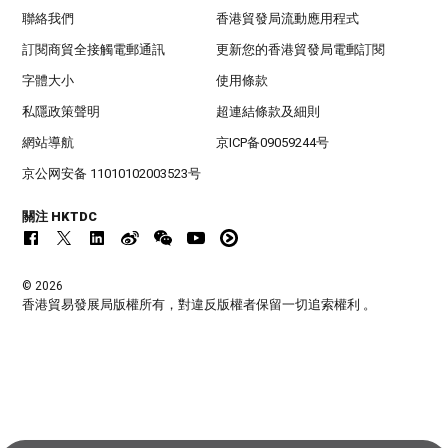
聯絡我們
香港貿發局流動應用程式
訂閱商貿全接觸電郵通訊
更新您的香港貿發局電郵訂閱
字體大小
使用條款
私隱政策聲明
超連結條款及細則
網站導航
京ICP备09059244号
京公网安备 11010102003523号
關注 HKTDC
© 2026
香港貿易發展局版權所有，對違反版權者保留一切追索權利 。