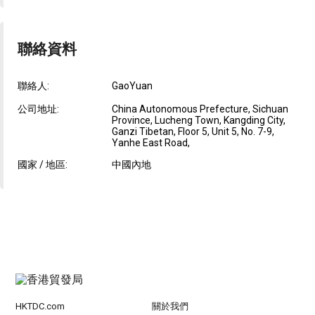
聯絡資料
聯絡人:
GaoYuan
公司地址:
China Autonomous Prefecture, Sichuan
Province, Lucheng Town, Kangding City,
Ganzi Tibetan, Floor 5, Unit 5, No. 7-9,
Yanhe East Road,
國家 / 地區:
中國內地
HKTDC.com
關於我們