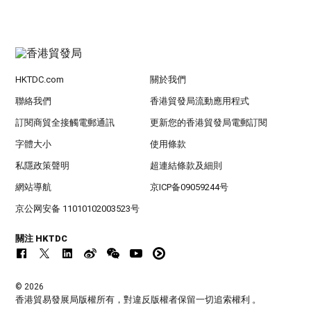
HKTDC.com
關於我們
聯絡我們
香港貿發局流動應用程式
訂閱商貿全接觸電郵通訊
更新您的香港貿發局電郵訂閱
字體大小
使用條款
私隱政策聲明
超連結條款及細則
網站導航
京ICP备09059244号
京公网安备 11010102003523号
關注 HKTDC
© 2026
香港貿易發展局版權所有，對違反版權者保留一切追索權利 。