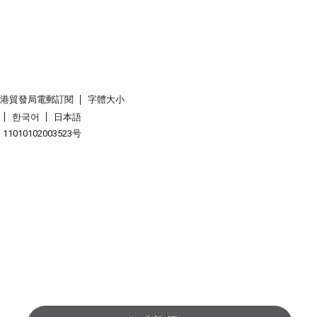
香港貿發局電郵訂閱
字體大小
한국어
日本語
1010102003523号