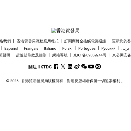
絡我們
香港貿發局流動應用程式
訂閱商貿全接觸電郵通訊
更新您的
Español
Français
Italiano
Polski
Português
Pусский
عربى
策聲明
超連結條款及細則
網站導航
京ICP备09059244号
京公网安备 1
關注 HKTDC
© 2026
香港貿易發展局版權所有，對違反版權者保留一切追索權利 。