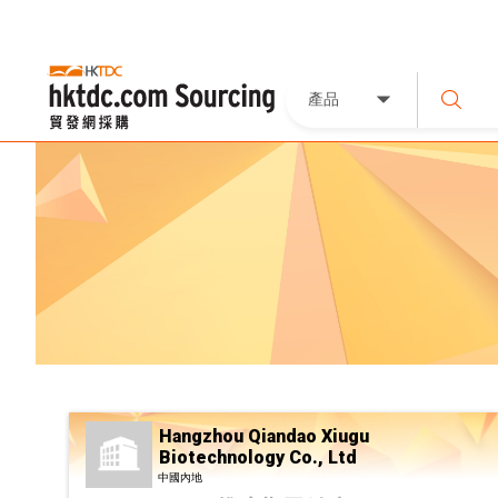
產品
Hangzhou Qiandao Xiugu
Biotechnology Co., Ltd
中國內地