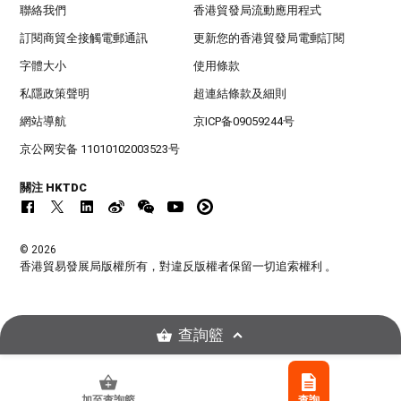
聯絡我們
香港貿發局流動應用程式
訂閱商貿全接觸電郵通訊
更新您的香港貿發局電郵訂閱
字體大小
使用條款
私隱政策聲明
超連結條款及細則
網站導航
京ICP备09059244号
京公网安备 11010102003523号
關注 HKTDC
© 2026
香港貿易發展局版權所有，對違反版權者保留一切追索權利 。
查詢籃
加至查詢籃
查詢