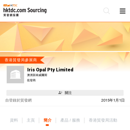
香港貿發局參展商
Iris Opal Pty Limited
澳洲新南威爾斯
批發商
關注
自
登錄於貿發網
2015年1月1日
資料
主頁
簡介
產品 / 服務
香港貿發局活動