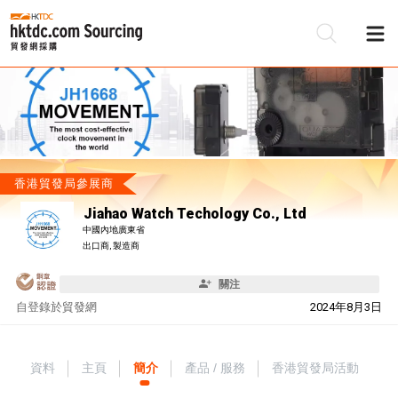
香港貿發局參展商
Jiahao Watch Techology Co., Ltd
中國內地廣東省
出口商, 製造商
關注
自
登錄於貿發網
2024年8月3日
資料
主頁
簡介
產品 / 服務
香港貿發局活動