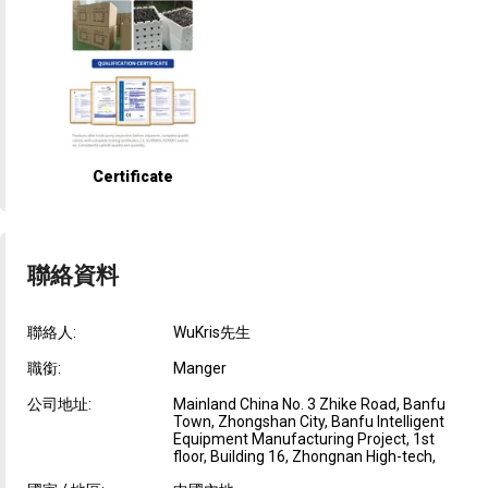
Certificate
聯絡資料
聯絡人:
WuKris先生
職銜:
Manger
公司地址:
Mainland China No. 3 Zhike Road, Banfu
Town, Zhongshan City, Banfu Intelligent
Equipment Manufacturing Project, 1st
floor, Building 16, Zhongnan High-tech,