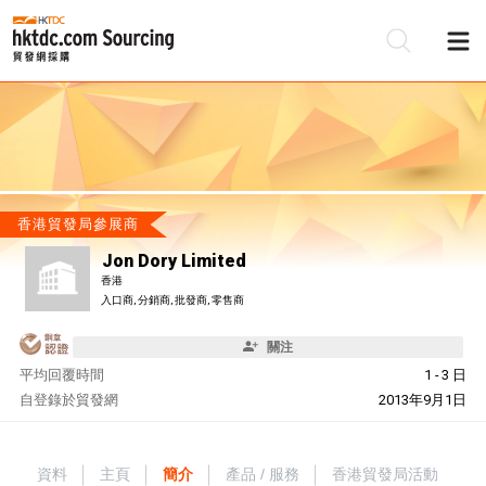
香港貿發局參展商
Jon Dory Limited
香港
入口商, 分銷商, 批發商, 零售商
關注
平均回覆時間
1 - 3 日
自
登錄於貿發網
2013年9月1日
資料
主頁
簡介
產品 / 服務
香港貿發局活動