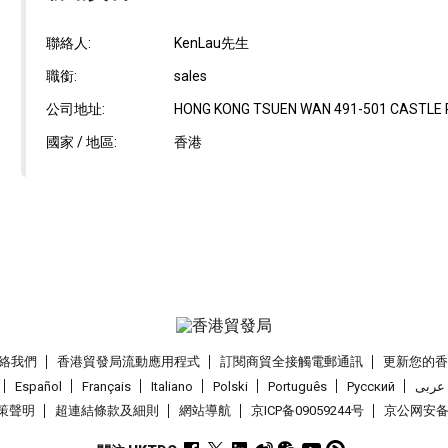
聯絡人:
KenLau先生
職銜:
sales
公司地址:
HONG KONG TSUEN WAN 491-501 CASTLE PE
國家 / 地區:
香港
絡我們
香港貿發局流動應用程式
訂閱商貿全接觸電郵通訊
更新您的
Español
Français
Italiano
Polski
Português
Pусский
عربى
策聲明
超連結條款及細則
網站導航
京ICP备09059244号
京公网安备 1