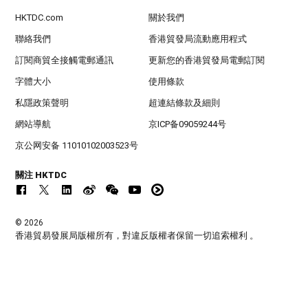
HKTDC.com
關於我們
聯絡我們
香港貿發局流動應用程式
訂閱商貿全接觸電郵通訊
更新您的香港貿發局電郵訂閱
字體大小
使用條款
私隱政策聲明
超連結條款及細則
網站導航
京ICP备09059244号
京公网安备 11010102003523号
關注 HKTDC
© 2026
香港貿易發展局版權所有，對違反版權者保留一切追索權利 。