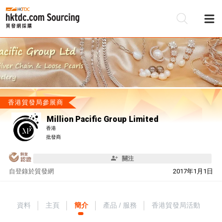
香港貿發局參展商
Million Pacific Group Limited
香港
批發商
關注
自
登錄於貿發網
2017年1月1日
資料
主頁
簡介
產品 / 服務
香港貿發局活動