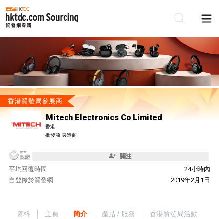
香港貿發局參展商
Mitech Electronics Co Limited
香港
批發商, 製造商
關注
平均回覆時間
24小時內
自
登錄於貿發網
2019年2月1日
資料
主頁
簡介
產品 / 服務
香港貿發局活動