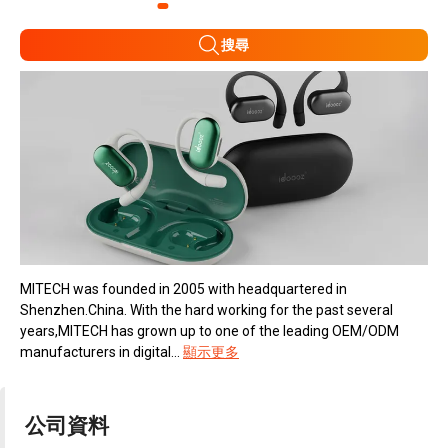
搜尋
MITECH was founded in 2005 with headquartered in
Shenzhen.China. With the hard working for the past several
years,MITECH has grown up to one of the leading OEM/ODM
manufacturers in digital...
顯示更多
公司資料