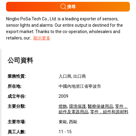
搜尋
Ningbo PoSa Tech Co., Ltd. is a leading exporter of sensors,
sensor lights and alarms. Our entire output is destined for the
export market. Thanks to the co-operation, wholesalers and
retailers, our...
顯示更多
公司資料
業務性質:
入口商, 出口商
所在地:
中國內地浙江省寧波市
成立年份:
2009
主要分類:
燈飾
,
環境保護
,
醫療保健用品
,
零件，
組件及電器用品
,
零件，組件和原材料
主要市場:
東歐, 西歐
員工人數:
11 - 15