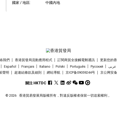
國家 / 地區:
中國內地
絡我們
香港貿發局流動應用程式
訂閱商貿全接觸電郵通訊
更新您的
Español
Français
Italiano
Polski
Português
Pусский
عربى
策聲明
超連結條款及細則
網站導航
京ICP备09059244号
京公网安备 1
關注 HKTDC
© 2026
香港貿易發展局版權所有，對違反版權者保留一切追索權利 。