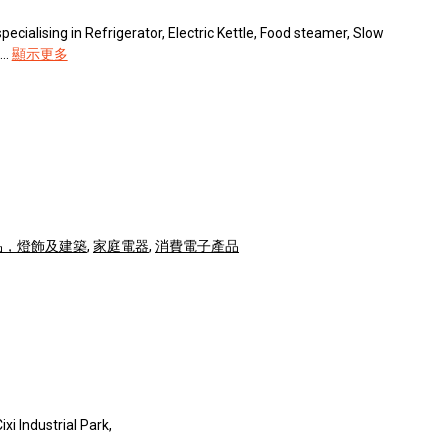
ecialising in Refrigerator, Electric Kettle, Food steamer, Slow
..
顯示更多
品，燈飾及建築
,
家庭電器
,
消費電子產品
xi Industrial Park,