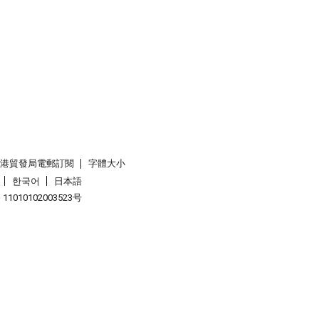
香港貿發局電郵訂閱
字體大小
한국어
日本語
1010102003523号