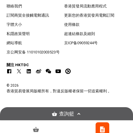
聯絡我們
香港貿發局流動應用程式
訂閱商貿全接觸電郵通訊
更新您的香港貿發局電郵訂閱
字體大小
使用條款
私隱政策聲明
超連結條款及細則
網站導航
京ICP备09059244号
京公网安备 11010102003523号
關注 HKTDC
© 2026
香港貿易發展局版權所有，對違反版權者保留一切追索權利 。
查詢籃