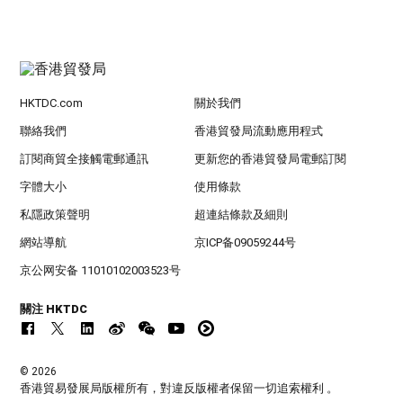
HKTDC.com
關於我們
聯絡我們
香港貿發局流動應用程式
訂閱商貿全接觸電郵通訊
更新您的香港貿發局電郵訂閱
字體大小
使用條款
私隱政策聲明
超連結條款及細則
網站導航
京ICP备09059244号
京公网安备 11010102003523号
關注 HKTDC
© 2026
香港貿易發展局版權所有，對違反版權者保留一切追索權利 。