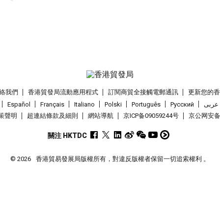
絡我們
香港貿發局流動應用程式
訂閱商貿全接觸電郵通訊
更新您的
Español
Français
Italiano
Polski
Português
Pусский
عربى
策聲明
超連結條款及細則
網站導航
京ICP备09059244号
京公网安备 1
關注 HKTDC
© 2026
香港貿易發展局版權所有，對違反版權者保留一切追索權利 。