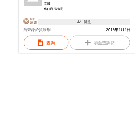
泰國
出口商, 製造商
關注
自
登錄於貿發網
2016年1月1日
查詢
加至查詢籃