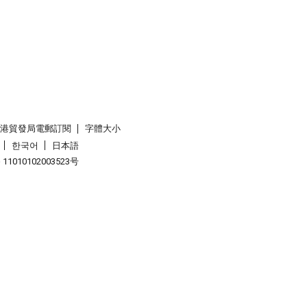
香港貿發局電郵訂閱
字體大小
한국어
日本語
1010102003523号