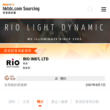
香港貿發局參展商
RIO IND'L LTD
香港
製造商
關注
自
登錄於貿發網
2007年8月1日
資料
主頁
簡介
產品 / 服務
香港貿發局活動