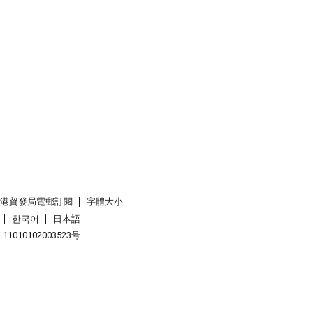
香港貿發局電郵訂閱
字體大小
한국어
日本語
1010102003523号