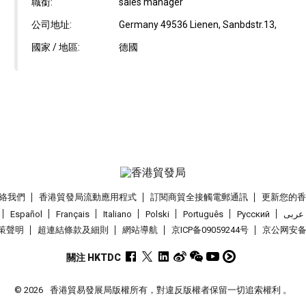
職銜:
sales manager
公司地址:
Germany 49536 Lienen, Sanbdstr.13,
國家 / 地區:
德國
絡我們
香港貿發局流動應用程式
訂閱商貿全接觸電郵通訊
更新您的
Español
Français
Italiano
Polski
Português
Pусский
عربى
策聲明
超連結條款及細則
網站導航
京ICP备09059244号
京公网安备 1
關注 HKTDC
© 2026
香港貿易發展局版權所有，對違反版權者保留一切追索權利 。