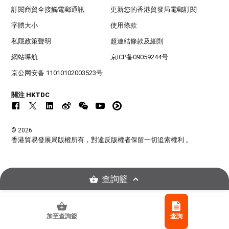
訂閱商貿全接觸電郵通訊
更新您的香港貿發局電郵訂閱
字體大小
使用條款
私隱政策聲明
超連結條款及細則
網站導航
京ICP备09059244号
京公网安备 11010102003523号
關注 HKTDC
© 2026
香港貿易發展局版權所有，對違反版權者保留一切追索權利 。
查詢籃
加至查詢籃
查詢