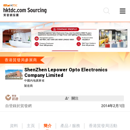
香港貿發局參展商
ShenZhen Lepower Opto Electronics
Company Limited
中國內地廣東省
製造商
關注
自
登錄於貿發網
2014年2月1日
資料
主頁
簡介
產品 / 服務
香港貿發局活動