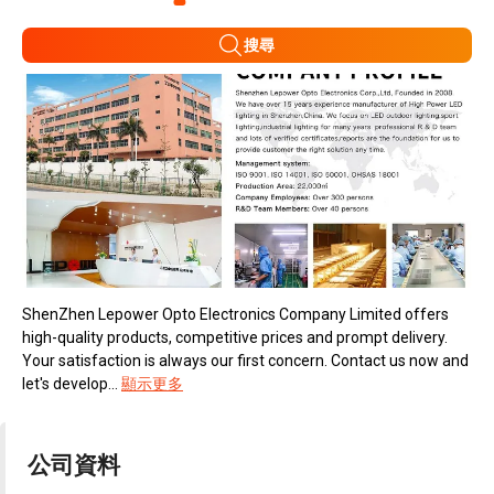
搜尋
ShenZhen Lepower Opto Electronics Company Limited offers
high-quality products, competitive prices and prompt delivery.
Your satisfaction is always our first concern. Contact us now and
let's develop...
顯示更多
公司資料