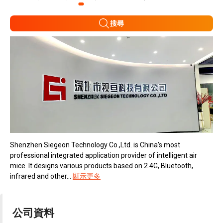
搜尋
Shenzhen Siegeon Technology Co.,Ltd. is China's most
professional integrated application provider of intelligent air
mice. It designs various products based on 2.4G, Bluetooth,
infrared and other...
顯示更多
公司資料