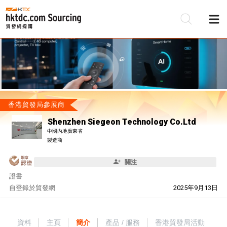
香港貿發局參展商
Shenzhen Siegeon Technology Co.Ltd
中國內地廣東省
製造商
關注
證書
自
登錄於貿發網
2025年9月13日
資料
主頁
簡介
產品 / 服務
香港貿發局活動