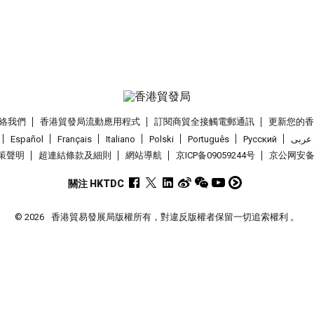
絡我們
香港貿發局流動應用程式
訂閱商貿全接觸電郵通訊
更新您的
Español
Français
Italiano
Polski
Português
Pусский
عربى
策聲明
超連結條款及細則
網站導航
京ICP备09059244号
京公网安备 1
關注 HKTDC
© 2026
香港貿易發展局版權所有，對違反版權者保留一切追索權利 。