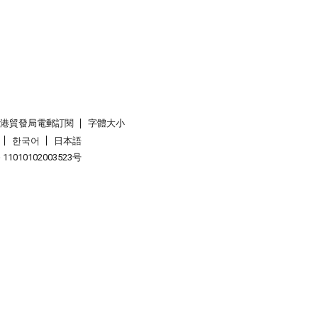
香港貿發局電郵訂閱
字體大小
한국어
日本語
1010102003523号