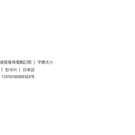
香港貿發局電郵訂閱
字體大小
한국어
日本語
1010102003523号