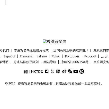
絡我們
香港貿發局流動應用程式
訂閱商貿全接觸電郵通訊
更新您的
Español
Français
Italiano
Polski
Português
Pусский
عربى
策聲明
超連結條款及細則
網站導航
京ICP备09059244号
京公网安备 1
關注 HKTDC
© 2026
香港貿易發展局版權所有，對違反版權者保留一切追索權利 。