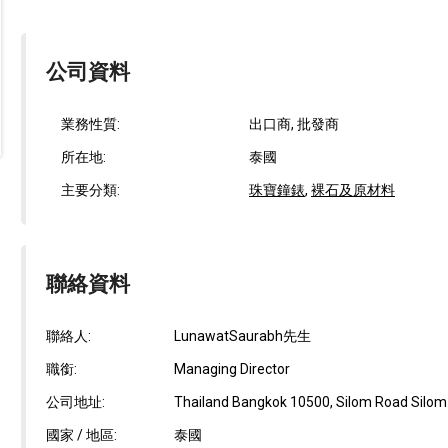
公司資料
業務性質:
出口商, 批發商
所在地:
泰國
主要分類:
珠寶鐘錶
,
裸石及原材料
聯絡資料
聯絡人:
LunawatSaurabh先生
職銜:
Managing Director
公司地址:
Thailand Bangkok 10500, Silom Road Silom 
國家 / 地區:
泰國