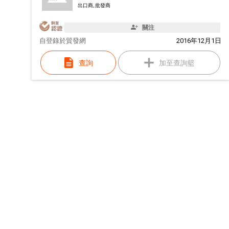
出口商, 批發商
關注
自
登錄於貿發網
2016年12月1日
查詢
加至查詢籃