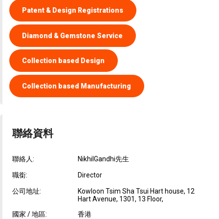
Patent & Design Registrations
Diamond & Gemstone Service
Collection based Design
Collection based Manufacturing
聯絡資料
聯絡人:
NikhilGandhi先生
職銜:
Director
公司地址:
Kowloon Tsim Sha Tsui Hart house, 12
Hart Avenue, 1301, 13 Floor,
國家 / 地區:
香港