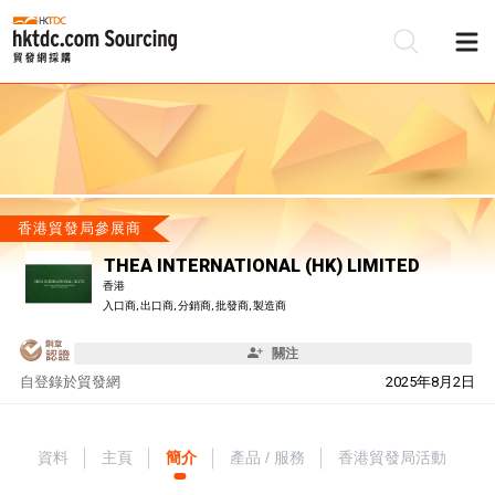
香港貿發局參展商
THEA INTERNATIONAL (HK) LIMITED
香港
入口商, 出口商, 分銷商, 批發商, 製造商
關注
自
登錄於貿發網
2025年8月2日
資料
主頁
簡介
產品 / 服務
香港貿發局活動