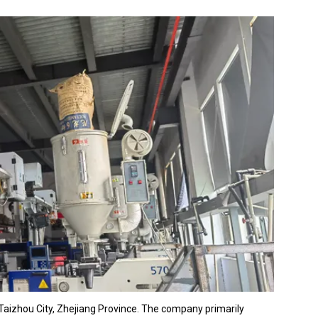
 Taizhou City, Zhejiang Province. The company primarily