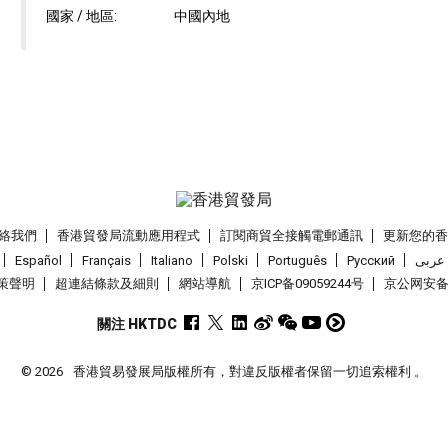
國家 / 地區:
中國內地
絡我們
香港貿發局流動應用程式
訂閱商貿全接觸電郵通訊
更新您的
Español
Français
Italiano
Polski
Português
Pусский
عربى
策聲明
超連結條款及細則
網站導航
京ICP备09059244号
京公网安备 1
關注 HKTDC
© 2026
香港貿易發展局版權所有，對違反版權者保留一切追索權利 。