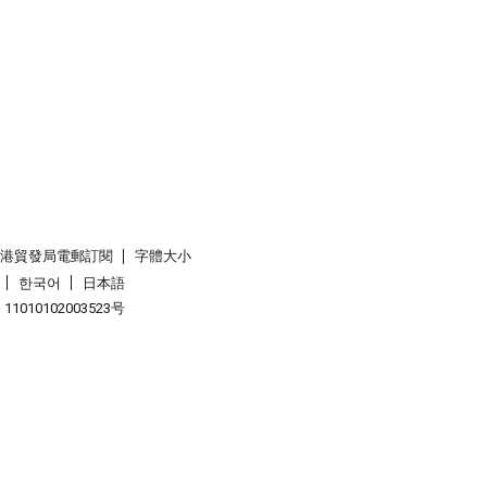
香港貿發局電郵訂閱
字體大小
한국어
日本語
1010102003523号