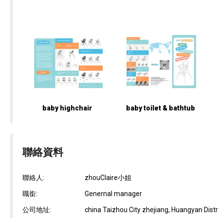
baby highchair
baby toilet & bathtub
聯絡資料
聯絡人:
zhouClaire小姐
職銜:
Genernal manager
公司地址:
china Taizhou City zhejiang, Huangyan Dist