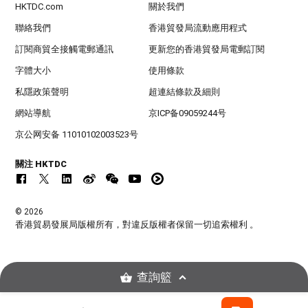
HKTDC.com
關於我們
聯絡我們
香港貿發局流動應用程式
訂閱商貿全接觸電郵通訊
更新您的香港貿發局電郵訂閱
字體大小
使用條款
私隱政策聲明
超連結條款及細則
網站導航
京ICP备09059244号
京公网安备 11010102003523号
關注 HKTDC
© 2026
香港貿易發展局版權所有，對違反版權者保留一切追索權利 。
查詢籃