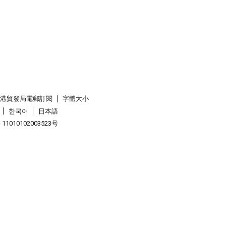
香港貿發局電郵訂閱
字體大小
한국어
日本語
1010102003523号