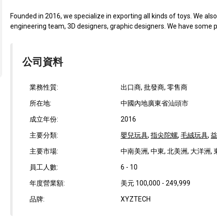
Founded in 2016, we specialize in exporting all kinds of toys. We a
engineering team, 3D designers, graphic designers. We have some pa
公司資料
業務性質:
出口商, 批發商, 零售商
所在地:
中國內地廣東省汕頭市
成立年份:
2016
主要分類:
嬰兒玩具
,
指尖陀螺
,
毛絨玩具
,
主要市場:
中南美洲, 中東, 北美洲, 大洋洲, 
員工人數:
6 - 10
年度營業額:
美元 100,000 - 249,999
品牌:
XYZTECH