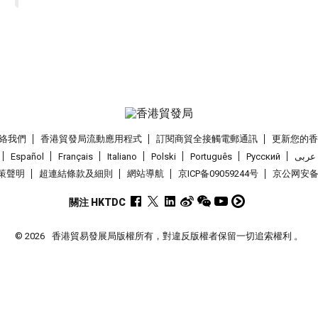
絡我們
香港貿發局流動應用程式
訂閱商貿全接觸電郵通訊
更新您的
Español
Français
Italiano
Polski
Português
Pусский
عربى
策聲明
超連結條款及細則
網站導航
京ICP备09059244号
京公网安备 1
關注 HKTDC
© 2026
香港貿易發展局版權所有，對違反版權者保留一切追索權利 。