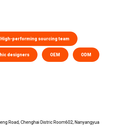
High-performing sourcing team
hic designers
OEM
ODM
eng Road, Chenghai Distric Room602, Nanyangyua