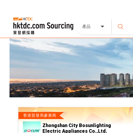
產品
香港貿發局參展商
Zhongshan City Bosunlighting
Electric Appliances Co.,Ltd.