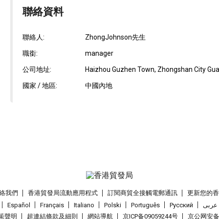
聯絡資料
聯絡人:
ZhongJohnson先生
職銜:
manager
公司地址:
Haizhou Guzhen Town, Zhongshan City Guan
國家 / 地區:
中國內地
絡我們
香港貿發局流動應用程式
訂閱商貿全接觸電郵通訊
更新您的
Español
Français
Italiano
Polski
Português
Pусский
عربى
策聲明
超連結條款及細則
網站導航
京ICP备09059244号
京公网安备 1