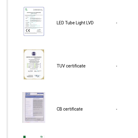
LED Tube Light LVD
-
TUV certificate
-
CB certificate
-