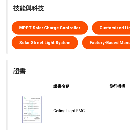
技能與科技
MPPT Solar Charge Controller
Customized Li
Solar Street Light System
Factory-Based Manu
證書
證書名稱
發行機構
Ceiling Light EMC
-