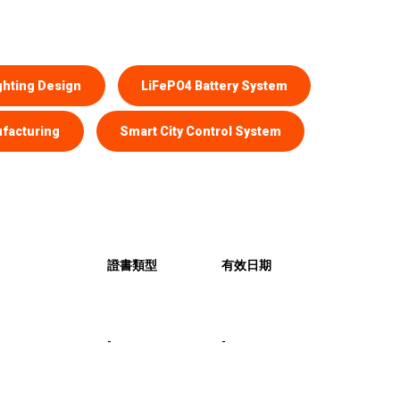
ghting Design
LiFePO4 Battery System
facturing
Smart City Control System
證書類型
有效日期
-
-