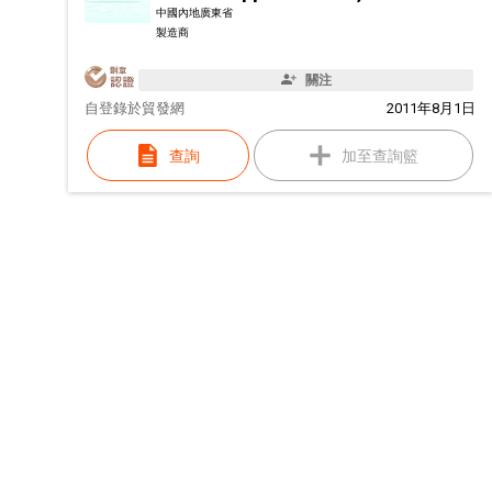
中國內地廣東省
製造商
關注
自
登錄於貿發網
2011年8月1日
查詢
加至查詢籃