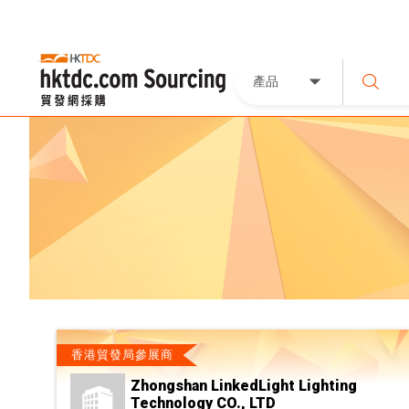
產品
香港貿發局參展商
Zhongshan LinkedLight Lighting
Technology CO., LTD