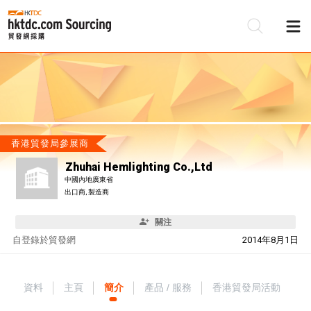
香港貿發局參展商
Zhuhai Hemlighting Co.,Ltd
中國內地廣東省
出口商, 製造商
關注
自
登錄於貿發網
2014年8月1日
資料
主頁
簡介
產品 / 服務
香港貿發局活動