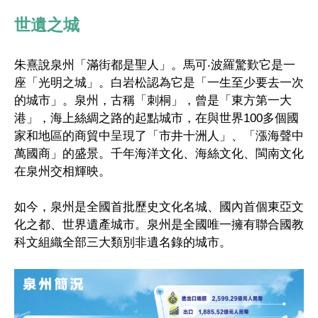
世遺之城
朱熹說泉州「滿街都是聖人」。馬可‧波羅驚歎它是一
座「光明之城」。白岩松認為它是「一生至少要去一次
的城市」。泉州，古稱「刺桐」，曾是「東方第一大
港」，海上絲綢之路的起點城市，在與世界100多個國
家和地區的商貿中呈現了「市井十洲人」、「漲海聲中
萬國商」的盛景。千年海洋文化、海絲文化、閩南文化
在泉州交相輝映。
如今，泉州是全國首批歷史文化名城、國內首個東亞文
化之都、世界遺產城市。泉州是全國唯一擁有聯合國教
科文組織全部三大類別非遺名錄的城市。