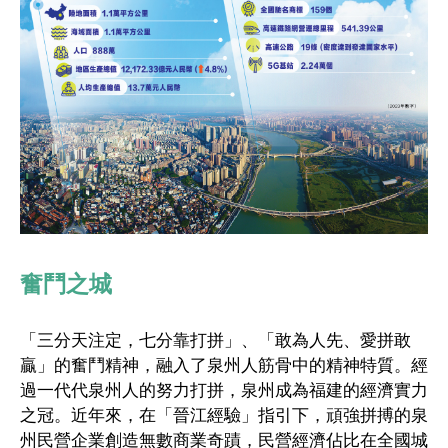
奮鬥之城
「三分天注定，七分靠打拼」、「敢為人先、愛拼敢
贏」的奮鬥精神，融入了泉州人筋骨中的精神特質。經
過一代代泉州人的努力打拼，泉州成為福建的經濟實力
之冠。近年來，在「晉江經驗」指引下，頑強拼搏的泉
州民營企業創造無數商業奇蹟，民營經濟佔比在全國城