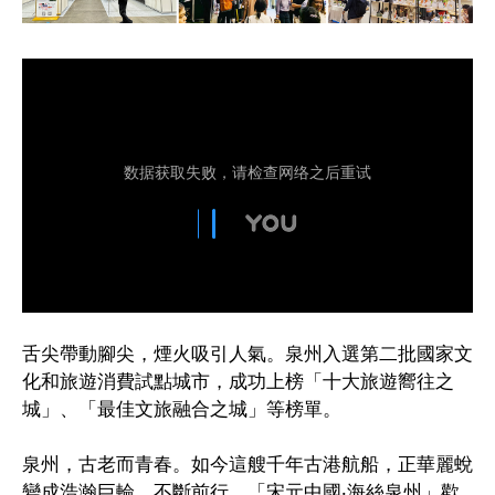
舌尖帶動腳尖，煙火吸引人氣。泉州入選第二批國家文
化和旅遊消費試點城市，成功上榜「十大旅遊嚮往之
城」、「最佳文旅融合之城」等榜單。
泉州，古老而青春。如今這艘千年古港航船，正華麗蛻
變成浩瀚巨輪，不斷前行。「宋元中國‧海絲泉州」歡