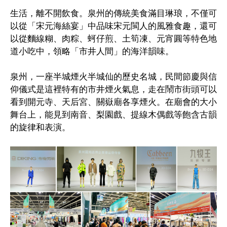
生活，離不開飲食。泉州的傳統美食滿目琳琅，不僅可
以從「宋元海絲宴」中品味宋元閩人的風雅食趣，還可
以從麵線糊、肉粽、蚵仔煎、土筍凍、元宵圓等特色地
道小吃中，領略「市井人間」的海洋韻味。
泉州，一座半城煙火半城仙的歷史名城，民間節慶與信
仰儀式是這裡特有的市井煙火氣息，走在鬧市街頭可以
看到開元寺、天后宮、關嶽廟各享煙火。在廟會的大小
舞台上，能見到南音、梨園戲、提線木偶戲等飽含古韻
的旋律和表演。