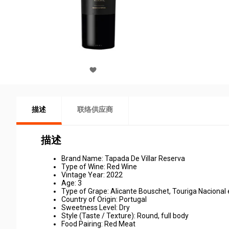
描述
联络供应商
描述
Brand Name: Tapada De Villar Reserva
Type of Wine: Red Wine
Vintage Year: 2022
Age: 3
Type of Grape: Alicante Bouschet, Touriga Nacional 
Country of Origin: Portugal
Sweetness Level: Dry
Style (Taste / Texture): Round, full body
Food Pairing: Red Meat