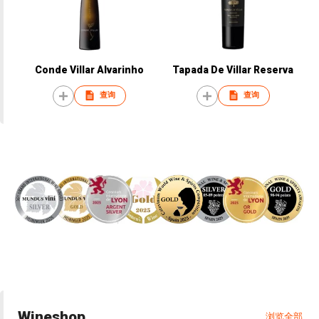
Conde Villar Alvarinho
Tapada De Villar Reserva
查询
查询
Wineshop
浏览全部