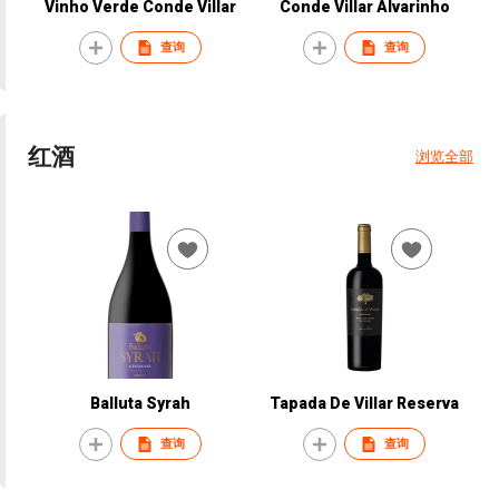
Vinho Verde Conde Villar
Conde Villar Alvarinho
查询
查询
红酒
浏览全部
Balluta Syrah
Tapada De Villar Reserva
查询
查询