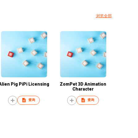
浏览全部
Alien Pig PiPi Licensing
ZomPet 3D Animation
Character
查询
查询