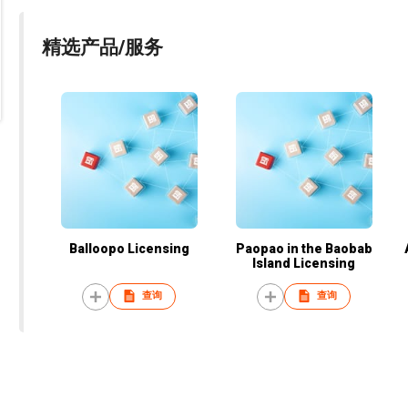
精选产品/服务
Balloopo Licensing
Paopao in the Baobab
Island Licensing
查询
查询