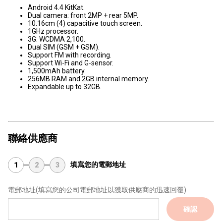
Android 4.4 KitKat.
Dual camera: front 2MP + rear 5MP.
10.16cm (4) capacitive touch screen.
1GHz processor.
3G: WCDMA 2,100.
Dual SIM (GSM + GSM).
Support FM with recording.
Support Wi-Fi and G-sensor.
1,500mAh battery.
256MB RAM and 2GB internal memory.
Expandable up to 32GB.
聯絡供應商
填寫您的電郵地址
1
2
3
電郵地址
(填寫您的公司電郵地址以獲取供應商的迅速回覆)
確認