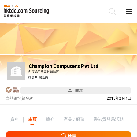
Champion Computers Pvt Ltd
印度德里國家首都轄區
批發商, 製造商
關注
自
登錄於貿發網
2015年2月1日
資料
主頁
簡介
產品 / 服務
香港貿發局活動
搜尋