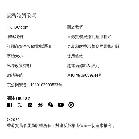
HKTDC.com
關於我們
聯絡我們
香港貿發局流動應用程式
訂閱商貿全接觸電郵通訊
更新您的香港貿發局電郵訂閱
字體大小
使用條款
私隱政策聲明
超連結條款及細則
網站導航
京ICP备09059244号
京公网安备 11010102003523号
關注 HKTDC
© 2026
香港貿易發展局版權所有，對違反版權者保留一切追索權利 。