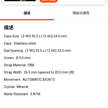
描述
聯絡供應商
描述
Case Size : (3-9H) 45.5 x (12-6H) 54.0 mm
Case : Stainless steel
Dial Opening : (3-9H) 33.5 x (12-6H) 33.5 mm
Crown : Ø 9.0 mm
Strap Material : FKM
Strap Width : 26.5 mm tapered to 20.0 mm (W)
Movement : AUTOMATIC BX3613
Crystal : Mineral
Water Resistant : 5 ATM