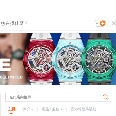
AI
主頁
簡介
產品 / 服務
香港貿發局活動