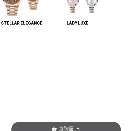
STELLAR ELEGANCE
LADY LUXE
查詢籃