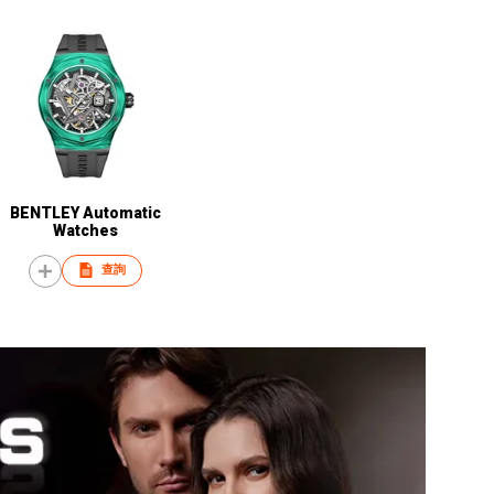
BENTLEY Automatic
Watches
查詢