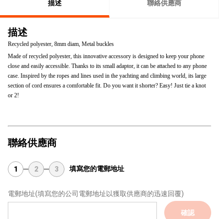
描述
聯絡供應商
描述
Recycled polyester, 8mm diam, Metal buckles
Made of recycled polyester, this innovative accessory is designed to keep your phone
close and easily accessible. Thanks to its small adaptor, it can be attached to any phone
case. Inspired by the ropes and lines used in the yachting and climbing world, its large
section of cord ensures a comfortable fit. Do you want it shorter? Easy! Just tie a knot
or 2!
聯絡供應商
填寫您的電郵地址
1
2
3
電郵地址
(填寫您的公司電郵地址以獲取供應商的迅速回覆)
確認