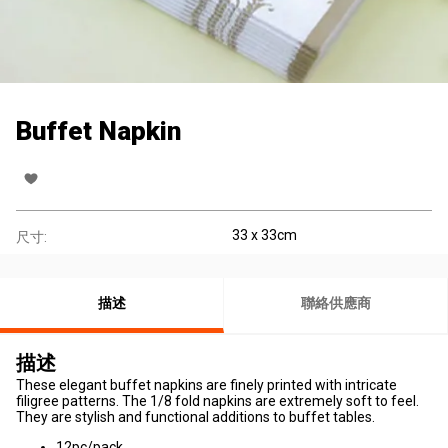
Buffet Napkin
33 x 33cm
尺寸:
描述
聯絡供應商
描述
These elegant buffet napkins are finely printed with intricate
filigree patterns. The 1/8 fold napkins are extremely soft to feel.
They are stylish and functional additions to buffet tables.
12pc/pack.