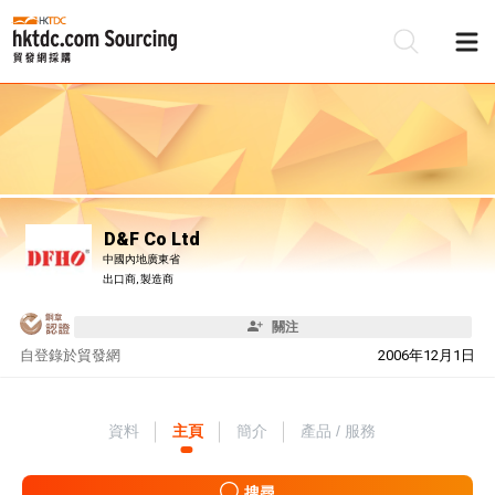
D&F Co Ltd
中國內地廣東省
出口商, 製造商
關注
自
登錄於貿發網
2006年12月1日
資料
主頁
簡介
產品 / 服務
搜尋