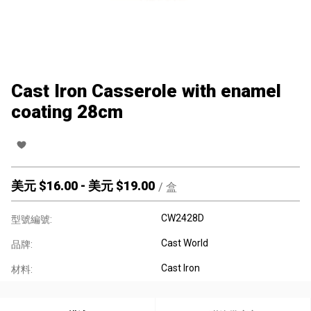
Cast Iron Casserole with enamel
coating 28cm
美元 $
16.00
-
美元 $
19.00
/
盒
CW2428D
型號編號:
Cast World
品牌:
Cast Iron
材料: